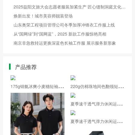
2025益阳文旅大会志愿者服装加紧生产 匠心缝制洞庭文化新装
焕新出发！城市美容师靓装登场
山东奥荣工程项目管理公司冬季加厚冲锋衣工作服上线
从“国网绿”到“国网蓝”，2025 新款工作服惊艳亮相
南京非急救转运更换深蓝色长袖工作服 展示服务新形象
产品推荐
1
75g锦氨冰爽小麦穗短袖翻领polo衫GJ32-86199
2
20g仿棉珠地间色翻领短袖CF-GJ33-2699
夏
季速干透气弹力休闲运动长裤XY-86K8505
夏
季速干透气弹力休闲运动长裤XY-86K8501