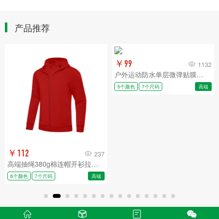
产品推荐
￥99
1132
户外运动防水单层微弹贴膜冲锋衣CF-158-3022
5个颜色
7个尺码
高端
￥112
237
高端抽绳380g棉连帽开衫拉链卫衣CF-GJ11-38000-99
6个颜色
7个尺码
高端