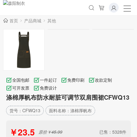
首页
产品商城
其他
全国包邮
一件起订
免费印刷
改款定制
可开发票
免费设计
涤棉厚帆布防水耐脏可调节双肩围裙CFWQ13
货号：CFWQ13
面料名称：涤棉厚帆布
￥
23.5
原价￥
45.99
已售：
5328
件